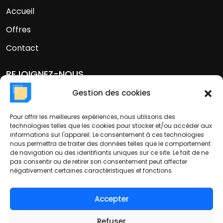
Accueil
Offres
Contact
REJOIGNEZ-NOUS
Linkedin
Gestion des cookies
Pour offrir les meilleures expériences, nous utilisons des
CONTACT
technologies telles que les cookies pour stocker et/ou accéder aux
informations sur l'appareil. Le consentement à ces technologies
Email:
contact@web-platform.eu
nous permettra de traiter des données telles que le comportement
Téléphone:
+33 189 162 989
de navigation ou des identifiants uniques sur ce site. Le fait de ne
Adresse: 38 Rue Dunois Paris, Île-de-France 75013
pas consentir ou de retirer son consentement peut affecter
négativement certaines caractéristiques et fonctions.
France
Accepter
Refuser