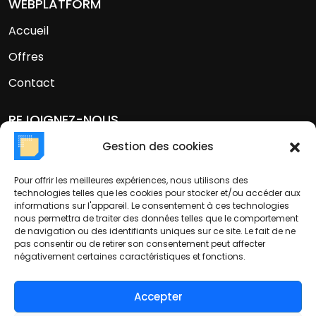
WEBPLATFORM
Accueil
Offres
Contact
REJOIGNEZ-NOUS
Linkedin
Gestion des cookies
Pour offrir les meilleures expériences, nous utilisons des
CONTACT
technologies telles que les cookies pour stocker et/ou accéder aux
informations sur l'appareil. Le consentement à ces technologies
Email:
contact@web-platform.eu
nous permettra de traiter des données telles que le comportement
Téléphone:
+33 189 162 989
de navigation ou des identifiants uniques sur ce site. Le fait de ne
Adresse: 38 Rue Dunois Paris, Île-de-France 75013
pas consentir ou de retirer son consentement peut affecter
négativement certaines caractéristiques et fonctions.
France
Accepter