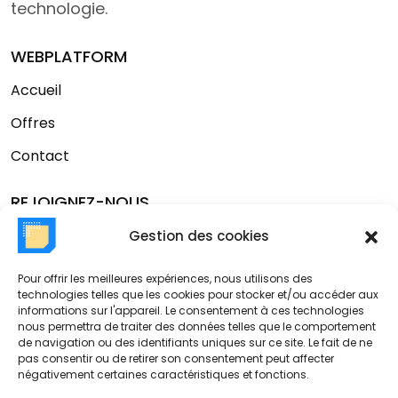
technologie.
WEBPLATFORM
Accueil
Offres
Contact
REJOIGNEZ-NOUS
Linkedin
Gestion des cookies
Pour offrir les meilleures expériences, nous utilisons des
CONTACT
technologies telles que les cookies pour stocker et/ou accéder aux
informations sur l'appareil. Le consentement à ces technologies
Email:
contact@web-platform.eu
nous permettra de traiter des données telles que le comportement
Téléphone:
+33 189 162 989
de navigation ou des identifiants uniques sur ce site. Le fait de ne
Adresse:
38 Rue Dunois Paris, Île-de-France 75013
pas consentir ou de retirer son consentement peut affecter
négativement certaines caractéristiques et fonctions.
France